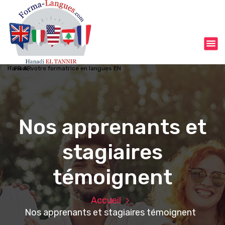
A
l
l
e
r
a
Hanadi, votre formatrice en langues EN IT FR AR
u
c
o
n
t
Nos apprenants et
e
n
stagiaires
u
témoignent
Accueil
Nos apprenants et stagiaires témoignent