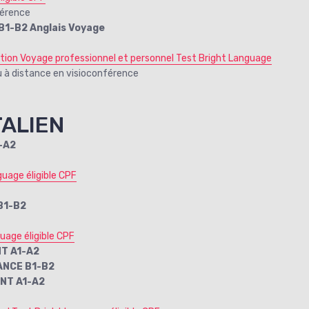
férence
1-B2 Anglais Voyage
ation Voyage professionnel et personnel Test Bright Language
istance en visioconférence
TALIEN
-A2
uage éligible CPF
B1-B2
uage éligible CPF
NT A1-A2
ANCE B1-B2
ANT A1-A2