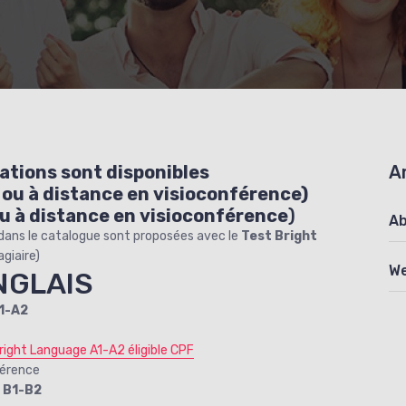
ations sont disponibles
A
e ou à distance en visioconférence)
ou à distance en visioconférence
)
Ab
ans le catalogue sont proposées avec le
Test Bright
agiaire)
We
NGLAIS
1-A2
right Language A1-A2 éligible CPF
férence
 B1-B2