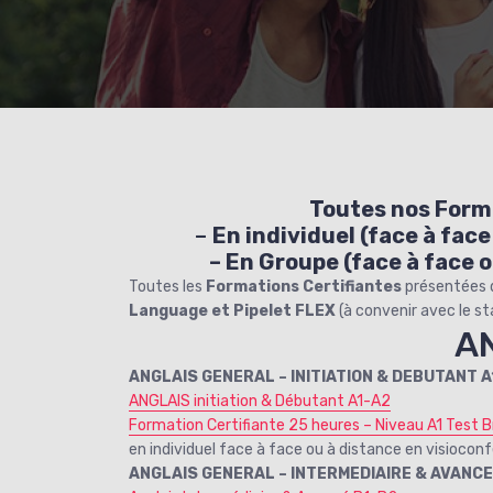
Toutes nos Form
–
En individuel (face à fac
– En Groupe (face à face 
Toutes les
Formations Certifiantes
présentées d
Language et Pipelet FLEX
(à convenir avec le st
A
ANGLAIS GENERAL – INITIATION & DEBUTANT A
ANGLAIS initiation & Débutant A1-A2
Formation Certifiante 25 heures – Niveau A1 Test B
en individuel face à face ou à distance en visiocon
ANGLAIS GENERAL – INTERMEDIAIRE & AVANCE