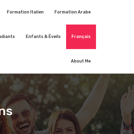
Formation Italien
Formation Arabe
udiants
Enfants & Éveils
Français
About Me
ns